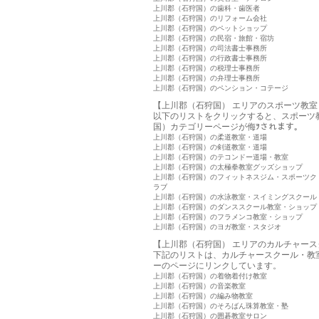
上川郡（石狩国）の歯科・歯医者
上川郡（石狩国）のリフォーム会社
上川郡（石狩国）のペットショップ
上川郡（石狩国）の民宿・旅館・宿坊
上川郡（石狩国）の司法書士事務所
上川郡（石狩国）の行政書士事務所
上川郡（石狩国）の税理士事務所
上川郡（石狩国）の弁理士事務所
上川郡（石狩国）のペンション・コテージ
【上川郡（石狩国） エリアのスポーツ教
以下のリストをクリックすると、スポーツ
国）カテゴリーページが侮ｦされます。
上川郡（石狩国）の柔道教室・道場
上川郡（石狩国）の剣道教室・道場
上川郡（石狩国）のテコンドー道場・教室
上川郡（石狩国）の太極拳教室グッズショップ
上川郡（石狩国）のフィットネスジム・スポーツク
ラブ
上川郡（石狩国）の水泳教室・スイミングスクール
上川郡（石狩国）のダンススクール教室・ショップ
上川郡（石狩国）のフラメンコ教室・ショップ
上川郡（石狩国）のヨガ教室・スタジオ
【上川郡（石狩国） エリアのカルチャー
下記のリストは、カルチャースクール・教
ーのページにリンクしています。
上川郡（石狩国）の着物着付け教室
上川郡（石狩国）の音楽教室
上川郡（石狩国）の編み物教室
上川郡（石狩国）のそろばん珠算教室・塾
上川郡（石狩国）の囲碁教室サロン