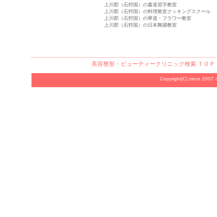
上川郡（石狩国）の書道習字教室
上川郡（石狩国）の料理教室クッキングスクール
上川郡（石狩国）の華道・フラワー教室
上川郡（石狩国）の日本舞踊教室
美容整形・ビューティークリニック検索
ＴＯＰ
Copyright(C) since 2007