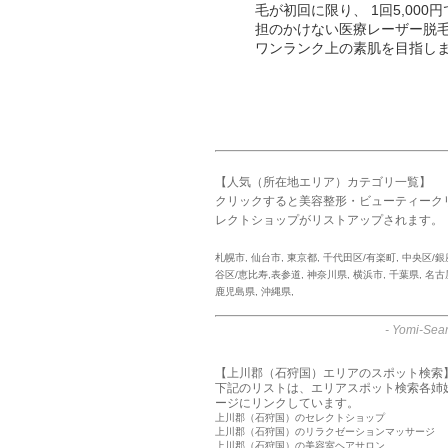
毛が初回に限り、 1回5,00
担のかけない医療レーザー脱
ワンランク上の素肌を目指し
【人気（所在地エリア）カテゴリ一覧】
クリックすると美容整形・ビューティーク
レクトショップがリストアップされます。
札幌市
,
仙台市
,
東京都
,
千代田区/有楽町
,
中央区/銀
谷区/恵比寿,表参道
,
神奈川県
,
横浜市
,
千葉県
,
名古
鹿児島県
,
沖縄県
,
-
Yomi-Sear
【上川郡（石狩国）エリアのスポット検索
下記のリストは、エリアスポット検索各姉
ージにリンクしています。
上川郡（石狩国）のセレクトショップ
上川郡（石狩国）のリラクゼーションマッサージ
上川郡（石狩国）の美容室ヘアサロン