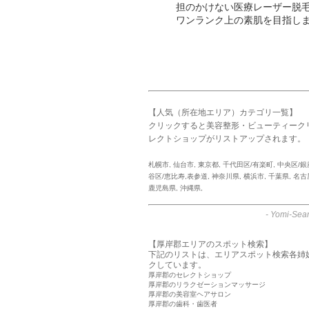
担のかけない医療レーザー脱
ワンランク上の素肌を目指し
【人気（所在地エリア）カテゴリ一覧】
クリックすると美容整形・ビューティーク
レクトショップがリストアップされます。
札幌市
,
仙台市
,
東京都
,
千代田区/有楽町
,
中央区/銀
谷区/恵比寿,表参道
,
神奈川県
,
横浜市
,
千葉県
,
名古
鹿児島県
,
沖縄県
,
-
Yomi-Sear
【厚岸郡エリアのスポット検索】
下記のリストは、エリアスポット検索各姉
クしています。
厚岸郡のセレクトショップ
厚岸郡のリラクゼーションマッサージ
厚岸郡の美容室ヘアサロン
厚岸郡の歯科・歯医者