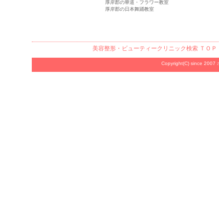
厚岸郡の華道・フラワー教室
厚岸郡の日本舞踊教室
美容整形・ビューティークリニック検索
ＴＯＰ
Copyright(C) since 2007