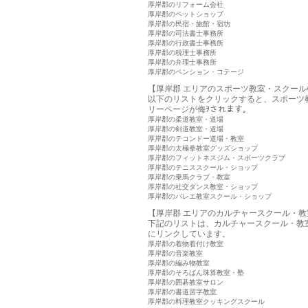
厚岸郡のリフォーム会社
厚岸郡のペットショップ
厚岸郡の民宿・旅館・宿坊
厚岸郡の司法書士事務所
厚岸郡の行政書士事務所
厚岸郡の税理士事務所
厚岸郡の弁理士事務所
厚岸郡のペンション・コテージ
【厚岸郡 エリアのスポーツ教室・スクール
以下のリストをクリックすると、スポーツ
リーページが侮ｦされます。
厚岸郡の柔道教室・道場
厚岸郡の剣道教室・道場
厚岸郡のテコンドー道場・教室
厚岸郡の太極拳教室グッズショップ
厚岸郡のフィットネスジム・スポーツクラブ
厚岸郡のテニススクール・ショップ
厚岸郡の乗馬クラブ・教室
厚岸郡の社交ダンス教室・ショップ
厚岸郡のバレエ教室スクール・ショップ
【厚岸郡 エリアのカルチャースクール・教
下記のリストは、カルチャースクール・教
にリンクしています。
厚岸郡の着物着付け教室
厚岸郡の音楽教室
厚岸郡の編み物教室
厚岸郡のそろばん珠算教室・塾
厚岸郡の囲碁教室サロン
厚岸郡の書道習字教室
厚岸郡の料理教室クッキングスクール