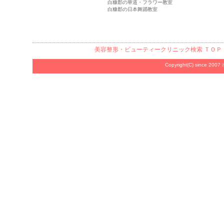
白糠郡の華道・フラワー教室
白糠郡の日本舞踊教室
美容整形・ビューティークリニック検索
ＴＯＰ
Copyright(C) since 2007