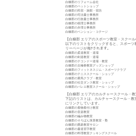
白糠郡のリフォーム会社
白糠郡のペットショップ
白糠郡の民宿・旅館・宿坊
白糠郡の司法書士事務所
白糠郡の行政書士事務所
白糠郡の税理士事務所
白糠郡の弁理士事務所
白糠郡のペンション・コテージ
【白糠郡 エリアのスポーツ教室・スクール
以下のリストをクリックすると、スポーツ
リーページが侮ｦされます。
白糠郡の柔道教室・道場
白糠郡の剣道教室・道場
白糠郡のテコンドー道場・教室
白糠郡の太極拳教室グッズショップ
白糠郡のフィットネスジム・スポーツクラブ
白糠郡のテニススクール・ショップ
白糠郡の乗馬クラブ・教室
白糠郡の社交ダンス教室・ショップ
白糠郡のバレエ教室スクール・ショップ
【白糠郡 エリアのカルチャースクール・教
下記のリストは、カルチャースクール・教
にリンクしています。
白糠郡の着物着付け教室
白糠郡の音楽教室
白糠郡の編み物教室
白糠郡のそろばん珠算教室・塾
白糠郡の囲碁教室サロン
白糠郡の書道習字教室
白糠郡の料理教室クッキングスクール