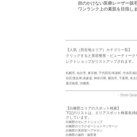
担のかけない医療レーザー脱
ワンランク上の素肌を目指し
【人気（所在地エリア）カテゴリ一覧】
クリックすると美容整形・ビューティーク
レクトショップがリストアップされます。
札幌市
,
仙台市
,
東京都
,
千代田区/有楽町
,
中央区/銀
谷区/恵比寿,表参道
,
神奈川県
,
横浜市
,
千葉県
,
名古
鹿児島県
,
沖縄県
,
-
Yomi-Sear
【白糠郡エリアのスポット検索】
下記のリストは、エリアスポット検索各姉
クしています。
白糠郡のセレクトショップ
白糠郡のリラクゼーションマッサージ
白糠郡の美容室ヘアサロン
白糠郡の歯科・歯医者