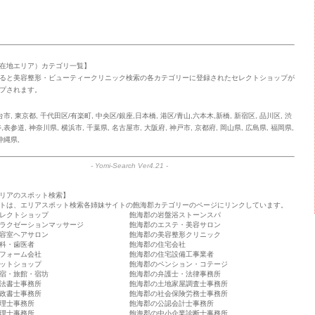
在地エリア）カテゴリ一覧】
ると美容整形・ビューティークリニック検索の各カテゴリーに登録されたセレクトショップが
プされます。
台市
,
東京都
,
千代田区/有楽町
,
中央区/銀座,日本橋
,
港区/青山,六本木,新橋
,
新宿区
,
品川区
,
渋
寿,表参道
,
神奈川県
,
横浜市
,
千葉県
,
名古屋市
,
大阪府
,
神戸市
,
京都府
,
岡山県
,
広島県
,
福岡県
,
沖縄県
,
-
Yomi-Search Ver4.21
-
リアのスポット検索】
トは、エリアスポット検索各姉妹サイトの飽海郡カテゴリーのページにリンクしています。
レクトショップ
飽海郡の岩盤浴ストーンスパ
ラクゼーションマッサージ
飽海郡のエステ・美容サロン
容室ヘアサロン
飽海郡の美容整形クリニック
科・歯医者
飽海郡の住宅会社
フォーム会社
飽海郡の住宅設備工事業者
ットショップ
飽海郡のペンション・コテージ
宿・旅館・宿坊
飽海郡の弁護士・法律事務所
法書士事務所
飽海郡の土地家屋調査士事務所
政書士事務所
飽海郡の社会保険労務士事務所
理士事務所
飽海郡の公認会計士事務所
理士事務所
飽海郡の中小企業診断士事務所