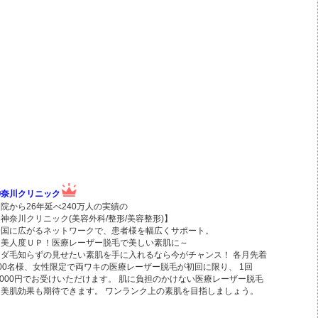
神奈川クリニック
院から26年延べ240万人の実績の
神奈川クリニック(美容外科/整形/美容整形)】
全国に広がるネットワークで、患者様を幅広くサポート。
～美人度ＵＰ！医療レーザー脱毛で美しい素肌に～
ムダ毛知らずの見せたい素肌を手に入れるなら今がチャンス！ 各月先着
100名様、女性限定で両ワキの医療レーザー脱毛が初回に限り、 1回
,000円でお受けいただけます。 肌に負担のかけない医療レーザー脱毛
は美肌効果も期待できます。 ワンランク上の素肌を目指しましょう。