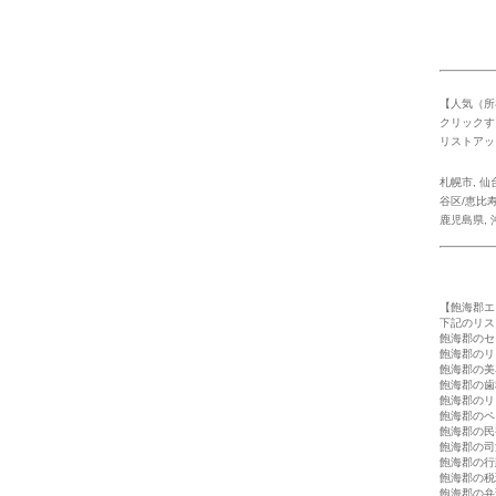
【人気（所
クリックす
リストアッ
札幌市
,
仙
谷区/恵比
鹿児島県
,
【飽海郡エ
下記のリス
飽海郡のセ
飽海郡のリ
飽海郡の美
飽海郡の歯
飽海郡のリ
飽海郡のペ
飽海郡の民
飽海郡の司
飽海郡の行
飽海郡の税
飽海郡の弁