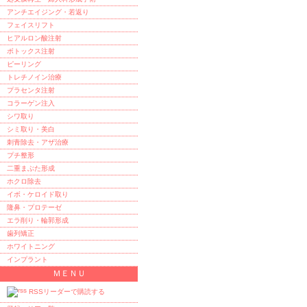
アンチエイジング・若返り
フェイスリフト
ヒアルロン酸注射
ボトックス注射
ピーリング
トレチノイン治療
プラセンタ注射
コラーゲン注入
シワ取り
シミ取り・美白
刺青除去・アザ治療
プチ整形
二重まぶた形成
ホクロ除去
イボ・ケロイド取り
隆鼻・プロテーゼ
エラ削り・輪郭形成
歯列矯正
ホワイトニング
インプラント
ＭＥＮＵ
RSSリーダーで購読する