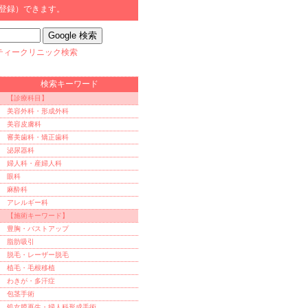
登録）できます。
ティークリニック検索
検索キーワード
【診療科目】
美容外科・形成外科
美容皮膚科
審美歯科・矯正歯科
泌尿器科
婦人科・産婦人科
眼科
麻酔科
アレルギー科
【施術キーワード】
豊胸・バストアップ
脂肪吸引
脱毛・レーザー脱毛
植毛・毛根移植
わきが・多汗症
包茎手術
処女膜再生・婦人科形成手術