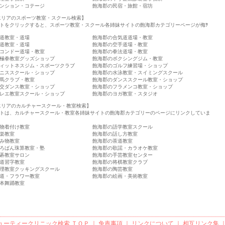
ンション・コテージ
飽海郡の民宿・旅館・宿坊
エリアのスポーツ教室・スクール検索】
トをクリックすると、スポーツ教室・スクール各姉妹サイトの飽海郡カテゴリーページが侮ｦ
道教室・道場
飽海郡の合気道道場・教室
道教室・道場
飽海郡の空手道場・教室
コンドー道場・教室
飽海郡の拳法道場・教室
極拳教室グッズショップ
飽海郡のボクシングジム・教室
ィットネスジム・スポーツクラブ
飽海郡のゴルフ練習場・ショップ
ニススクール・ショップ
飽海郡の水泳教室・スイミングスクール
馬クラブ・教室
飽海郡のダンススクール教室・ショップ
交ダンス教室・ショップ
飽海郡のフラメンコ教室・ショップ
レエ教室スクール・ショップ
飽海郡のヨガ教室・スタジオ
エリアのカルチャースクール・教室検索】
トは、カルチャースクール・教室各姉妹サイトの飽海郡カテゴリーのページにリンクしていま
物着付け教室
飽海郡の語学教室スクール
楽教室
飽海郡の話し方教室
み物教室
飽海郡の茶道教室
ろばん珠算教室・塾
飽海郡の歌謡・カラオケ教室
碁教室サロン
飽海郡の手芸教室センター
道習字教室
飽海郡の将棋教室クラブ
理教室クッキングスクール
飽海郡の陶芸教室
道・フラワー教室
飽海郡の絵画・美術教室
本舞踊教室
ューティークリニック検索
ＴＯＰ ｜
免責事項
｜
リンクについて
｜
相互リンク集