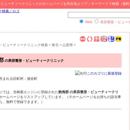
・ビューティークリニック
のホームページを所在地エリア／キーワードで検索（無料
Web
美容整形・ビュー
・ビューティークリニック検索
>
東北
>
山形県
>
郡
の美容整形・ビューティークリニック
このカゴリに新規登録
含まれる区町村：遊佐町
ジでは、当検索エンジンに登録された
飽海郡 の美容整形・ビューティークリ
ホームページをリストアップしています。（※ホームページをお持ちの該当事
ら、無料で登録できます。）