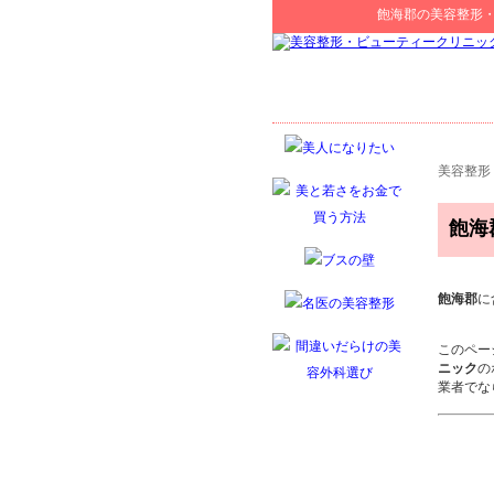
飽海郡
の
美容整形
美容整形
飽海
飽海郡
に
このペー
ニック
の
業者でな