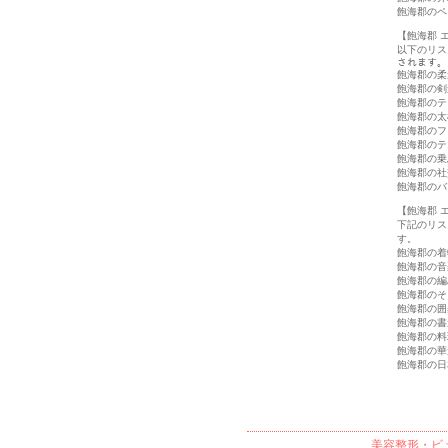
飽海郡のペ
【飽海郡 
以下のリス
されます。
飽海郡の柔
飽海郡の剣
飽海郡のテ
飽海郡の太
飽海郡のフ
飽海郡のテ
飽海郡の乗
飽海郡の社
飽海郡のバ
【飽海郡 
下記のリス
す。
飽海郡の着
飽海郡の音
飽海郡の編
飽海郡のそ
飽海郡の囲
飽海郡の書
飽海郡の料
飽海郡の華
飽海郡の日
美容整形・ビ