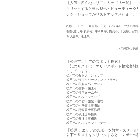
【人気（所在地エリア）カテゴリ一覧】
クリックすると美容整形・ビューティーク
レクトショップがリストアップされます。
札幌市
,
仙台市
,
東京都
,
千代田区/有楽町
,
中央区/銀
谷区/恵比寿,表参道
,
神奈川県
,
横浜市
,
千葉県
,
名古
鹿児島県
,
沖縄県
,
-
Yomi-Sear
【松戸市エリアのスポット検索】
下記のリストは、エリアスポット検索各姉
クしています。
松戸市のセレクトショップ
松戸市のリラクゼーションマッサージ
松戸市の美容室ヘアサロン
松戸市の歯科・歯医者
松戸市のリフォーム会社
松戸市のペットショップ
松戸市の民宿・旅館・宿坊
松戸市の司法書士事務所
松戸市の行政書士事務所
松戸市の税理士事務所
松戸市の弁理士事務所
松戸市のペンション・コテージ
【松戸市 エリアのスポーツ教室・スクール
以下のリストをクリックすると、スポーツ