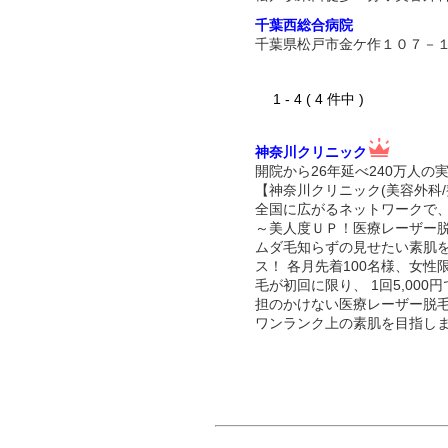
千葉西総合病院
千葉県松戸市金ケ作１０７－
1 - 4 ( 4 件中 )
神奈川クリニック
開院から26年延べ240万人の
【神奈川クリニック(美容外科/
全国に広がるネットワークで
～美人度ＵＰ！医療レーザー
ムダ毛知らずの見せたい素肌
ス！ 各月先着100名様、女
毛が初回に限り、 1回5,00
担のかけない医療レーザー脱
ワンランク上の素肌を目指し