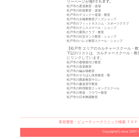
リーページが侮ｦされます。
松戸市の柔道教室・道場
松戸市の剣道教室・道場
松戸市のテコンドー道場・教室
松戸市の太極拳教室グッズショップ
松戸市のフィットネスジム・スポーツクラブ
松戸市のテニススクール・ショップ
松戸市の乗馬クラブ・教室
松戸市の社交ダンス教室・ショップ
松戸市のバレエ教室スクール・ショップ
【松戸市 エリアのカルチャースクール・教
下記のリストは、カルチャースクール・教
にリンクしています。
松戸市の着物着付け教室
松戸市の音楽教室
松戸市の編み物教室
松戸市のそろばん珠算教室・塾
松戸市の囲碁教室サロン
松戸市の書道習字教室
松戸市の料理教室クッキングスクール
松戸市の華道・フラワー教室
松戸市の日本舞踊教室
美容整形・ビューティークリニック検索
ＴＯＰ
Copyright(C) since 2007