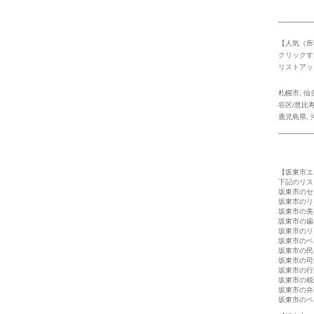
【人気（所
クリックす
リストアッ
札幌市
,
仙
谷区/恵比
鹿児島県
,
【坂東市エ
下記のリス
坂東市のセ
坂東市のリ
坂東市の美
坂東市の歯
坂東市のリ
坂東市のペ
坂東市の民
坂東市の司
坂東市の行
坂東市の税
坂東市の弁
坂東市のペ