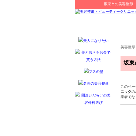
坂東市
の
美容整形
美容整形
坂東
このペー
ニック
の
業者でな