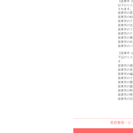
【坂東市 
以下のリス
されます。
坂東市の柔
坂東市の剣
坂東市のテ
坂東市の太
坂東市のフ
坂東市のテ
坂東市の乗
坂東市の社
坂東市のバ
【坂東市 
下記のリス
す。
坂東市の着
坂東市の音
坂東市の編
坂東市のそ
坂東市の囲
坂東市の書
坂東市の料
坂東市の華
坂東市の日
美容整形・ビ