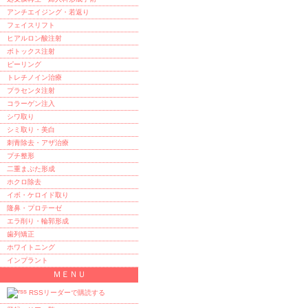
アンチエイジング・若返り
フェイスリフト
ヒアルロン酸注射
ボトックス注射
ピーリング
トレチノイン治療
プラセンタ注射
コラーゲン注入
シワ取り
シミ取り・美白
刺青除去・アザ治療
プチ整形
二重まぶた形成
ホクロ除去
イボ・ケロイド取り
隆鼻・プロテーゼ
エラ削り・輪郭形成
歯列矯正
ホワイトニング
インプラント
ＭＥＮＵ
RSSリーダーで購読する