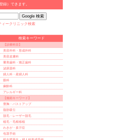
登録）できます。
ティークリニック検索
検索キーワード
【診療科目】
美容外科・形成外科
美容皮膚科
審美歯科・矯正歯科
泌尿器科
婦人科・産婦人科
眼科
麻酔科
アレルギー科
【施術キーワード】
豊胸・バストアップ
脂肪吸引
脱毛・レーザー脱毛
植毛・毛根移植
わきが・多汗症
包茎手術
処女膜再生・婦人科形成手術