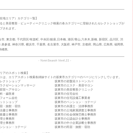
在地エリア）カテゴリ一覧】
ると美容整形・ビューティークリニック検索の各カテゴリーに登録されたセレクトショップが
プされます。
台市
,
東京都
,
千代田区/有楽町
,
中央区/銀座,日本橋
,
港区/青山,六本木,新橋
,
新宿区
,
品川区
,
渋
寿,表参道
,
神奈川県
,
横浜市
,
千葉県
,
名古屋市
,
大阪府
,
神戸市
,
京都府
,
岡山県
,
広島県
,
福岡県
,
沖縄県
,
-
Yomi-Search Ver4.21
-
リアのスポット検索】
トは、エリアスポット検索各姉妹サイトの坂東市カテゴリーのページにリンクしています。
レクトショップ
坂東市の岩盤浴ストーンスパ
ラクゼーションマッサージ
坂東市のエステ・美容サロン
容室ヘアサロン
坂東市の美容整形クリニック
科・歯医者
坂東市の住宅会社
フォーム会社
坂東市の住宅設備工事業者
ットショップ
坂東市のペンション・コテージ
宿・旅館・宿坊
坂東市の弁護士・法律事務所
法書士事務所
坂東市の土地家屋調査士事務所
政書士事務所
坂東市の社会保険労務士事務所
理士事務所
坂東市の公認会計士事務所
理士事務所
坂東市の中小企業診断士事務所
ンション・コテージ
坂東市の民宿・旅館・宿坊