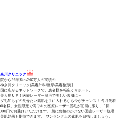
神奈川クリニック
院から26年延べ240万人の実績の
神奈川クリニック(美容外科/整形/美容整形)】
全国に広がるネットワークで、患者様を幅広くサポート。
～美人度ＵＰ！医療レーザー脱毛で美しい素肌に～
ムダ毛知らずの見せたい素肌を手に入れるなら今がチャンス！ 各月先着
100名様、女性限定で両ワキの医療レーザー脱毛が初回に限り、 1回
,000円でお受けいただけます。 肌に負担のかけない医療レーザー脱毛
は美肌効果も期待できます。 ワンランク上の素肌を目指しましょう。