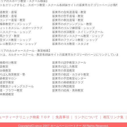
エリアのスポーツ教室・スクール検索】
トをクリックすると、スポーツ教室・スクール各姉妹サイトの坂東市カテゴリーページが侮ｦ
道教室・道場
坂東市の合気道道場・教室
道教室・道場
坂東市の空手道場・教室
コンドー道場・教室
坂東市の拳法道場・教室
極拳教室グッズショップ
坂東市のボクシングジム・教室
ィットネスジム・スポーツクラブ
坂東市のゴルフ練習場・ショップ
ニススクール・ショップ
坂東市の水泳教室・スイミングスクール
馬クラブ・教室
坂東市のダンススクール教室・ショップ
交ダンス教室・ショップ
坂東市のフラメンコ教室・ショップ
レエ教室スクール・ショップ
坂東市のヨガ教室・スタジオ
エリアのカルチャースクール・教室検索】
トは、カルチャースクール・教室各姉妹サイトの坂東市カテゴリーのページにリンクしていま
物着付け教室
坂東市の語学教室スクール
楽教室
坂東市の話し方教室
み物教室
坂東市の茶道教室
ろばん珠算教室・塾
坂東市の歌謡・カラオケ教室
碁教室サロン
坂東市の手芸教室センター
道習字教室
坂東市の将棋教室クラブ
理教室クッキングスクール
坂東市の陶芸教室
道・フラワー教室
坂東市の絵画・美術教室
本舞踊教室
ューティークリニック検索
ＴＯＰ ｜
免責事項
｜
リンクについて
｜
相互リンク集
Copyright(C) since 2007
ホームページパートナー
All Rights Reserved.