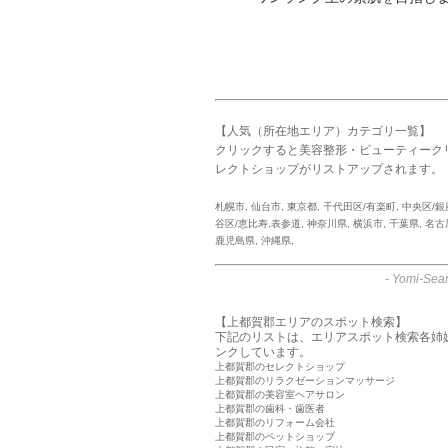
【人気（所在地エリア）カテゴリ一覧】
クリックすると美容整形・ビューティーク
レクトショップがリストアップされます。
札幌市
,
仙台市
,
東京都
,
千代田区/有楽町
,
中央区/銀
谷区/恵比寿,表参道
,
神奈川県
,
横浜市
,
千葉県
,
名古
鹿児島県
,
沖縄県
,
-
Yomi-Sear
【上都賀郡エリアのスポット検索】
下記のリストは、エリアスポット検索各姉
ンクしています。
上都賀郡のセレクトショップ
上都賀郡のリラクゼーションマッサージ
上都賀郡の美容室ヘアサロン
上都賀郡の歯科・歯医者
上都賀郡のリフォーム会社
上都賀郡のペットショップ