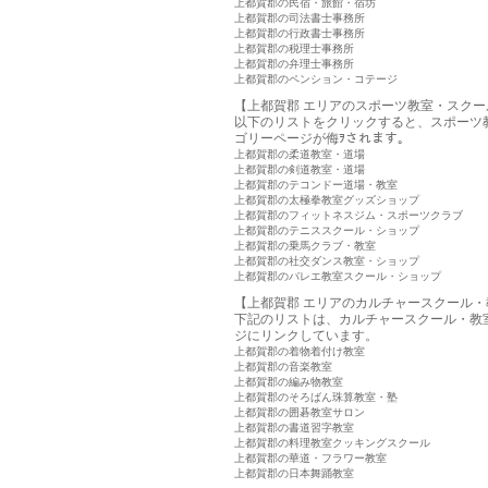
上都賀郡の民宿・旅館・宿坊
上都賀郡の司法書士事務所
上都賀郡の行政書士事務所
上都賀郡の税理士事務所
上都賀郡の弁理士事務所
上都賀郡のペンション・コテージ
【上都賀郡 エリアのスポーツ教室・スクー
以下のリストをクリックすると、スポーツ
ゴリーページが侮ｦされます。
上都賀郡の柔道教室・道場
上都賀郡の剣道教室・道場
上都賀郡のテコンドー道場・教室
上都賀郡の太極拳教室グッズショップ
上都賀郡のフィットネスジム・スポーツクラブ
上都賀郡のテニススクール・ショップ
上都賀郡の乗馬クラブ・教室
上都賀郡の社交ダンス教室・ショップ
上都賀郡のバレエ教室スクール・ショップ
【上都賀郡 エリアのカルチャースクール・
下記のリストは、カルチャースクール・教
ジにリンクしています。
上都賀郡の着物着付け教室
上都賀郡の音楽教室
上都賀郡の編み物教室
上都賀郡のそろばん珠算教室・塾
上都賀郡の囲碁教室サロン
上都賀郡の書道習字教室
上都賀郡の料理教室クッキングスクール
上都賀郡の華道・フラワー教室
上都賀郡の日本舞踊教室