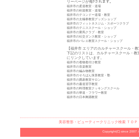
リーページが侮ｦされます。
福井市の柔道教室・道場
福井市の剣道教室・道場
福井市のテコンドー道場・教室
福井市の太極拳教室グッズショップ
福井市のフィットネスジム・スポーツクラブ
福井市のテニススクール・ショップ
福井市の乗馬クラブ・教室
福井市の社交ダンス教室・ショップ
福井市のバレエ教室スクール・ショップ
【福井市 エリアのカルチャースクール・教
下記のリストは、カルチャースクール・教
にリンクしています。
福井市の着物着付け教室
福井市の音楽教室
福井市の編み物教室
福井市のそろばん珠算教室・塾
福井市の囲碁教室サロン
福井市の書道習字教室
福井市の料理教室クッキングスクール
福井市の華道・フラワー教室
福井市の日本舞踊教室
美容整形・ビューティークリニック検索
ＴＯＰ
Copyright(C) since 2007