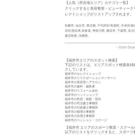
【人気（所在地エリア）カテゴリ一覧】
クリックすると美容整形・ビューティーク
レクトショップがリストアップされます。
札幌市
,
仙台市
,
東京都
,
千代田区/有楽町
,
中央区/銀
谷区/恵比寿,表参道
,
神奈川県
,
横浜市
,
千葉県
,
名古
鹿児島県
,
沖縄県
,
-
Yomi-Sear
【福井市エリアのスポット検索】
下記のリストは、エリアスポット検索各姉
クしています。
福井市のセレクトショップ
福井市のリラクゼーションマッサージ
福井市の美容室ヘアサロン
福井市の歯科・歯医者
福井市のリフォーム会社
福井市のペットショップ
福井市の民宿・旅館・宿坊
福井市の司法書士事務所
福井市の行政書士事務所
福井市の税理士事務所
福井市の弁理士事務所
福井市のペンション・コテージ
【福井市 エリアのスポーツ教室・スクール
以下のリストをクリックすると、スポーツ