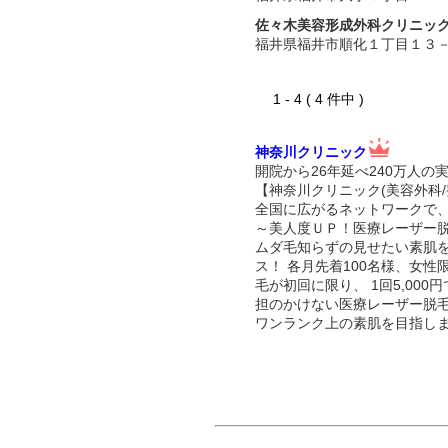
佐々木美容形成外科クリニッ
福井県福井市順化１丁目１３
1 - 4 ( 4 件中 )
神奈川クリニック
開院から26年延べ240万人の
【神奈川クリニック(美容外科/
全国に広がるネットワークで
～美人度ＵＰ！医療レーザー
ムダ毛知らずの見せたい素肌
ス！ 各月先着100名様、女
毛が初回に限り、 1回5,00
担のかけない医療レーザー脱
ワンランク上の素肌を目指し