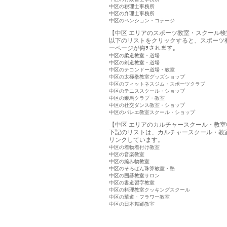
中区の税理士事務所
中区の弁理士事務所
中区のペンション・コテージ
【中区 エリアのスポーツ教室・スクール検
以下のリストをクリックすると、スポーツ
ーページが侮ｦされます。
中区の柔道教室・道場
中区の剣道教室・道場
中区のテコンドー道場・教室
中区の太極拳教室グッズショップ
中区のフィットネスジム・スポーツクラブ
中区のテニススクール・ショップ
中区の乗馬クラブ・教室
中区の社交ダンス教室・ショップ
中区のバレエ教室スクール・ショップ
【中区 エリアのカルチャースクール・教室
下記のリストは、カルチャースクール・教
リンクしています。
中区の着物着付け教室
中区の音楽教室
中区の編み物教室
中区のそろばん珠算教室・塾
中区の囲碁教室サロン
中区の書道習字教室
中区の料理教室クッキングスクール
中区の華道・フラワー教室
中区の日本舞踊教室