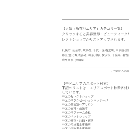
【人気（所在地エリア）カテゴリ一覧】
クリックすると美容整形・ビューティーク
レクトショップがリストアップされます。
札幌市
,
仙台市
,
東京都
,
千代田区/有楽町
,
中央区/銀
谷区/恵比寿,表参道
,
神奈川県
,
横浜市
,
千葉県
,
名古
鹿児島県
,
沖縄県
,
-
Yomi-Sear
【中区エリアのスポット検索】
下記のリストは、エリアスポット検索各姉
しています。
中区のセレクトショップ
中区のリラクゼーションマッサージ
中区の美容室ヘアサロン
中区の歯科・歯医者
中区のリフォーム会社
中区のペットショップ
中区の民宿・旅館・宿坊
中区の司法書士事務所
中区の行政書士事務所